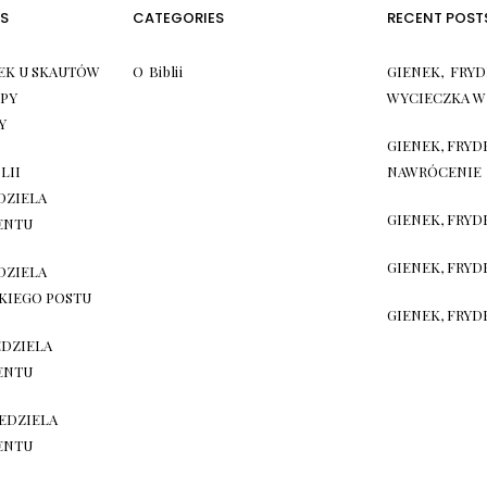
S
CATEGORIES
RECENT POST
EK U SKAUTÓW
O Biblii
GIENEK, FRYD
PY
WYCIECZKA W
Y
GIENEK, FRYD
LII
NAWRÓCENIE
EDZIELA
GIENEK, FRYD
ENTU
GIENEK, FRYDE
EDZIELA
KIEGO POSTU
GIENEK, FRYD
EDZIELA
ENTU
IEDZIELA
ENTU