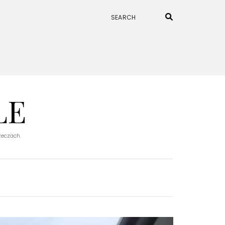
LE
rzeczach.