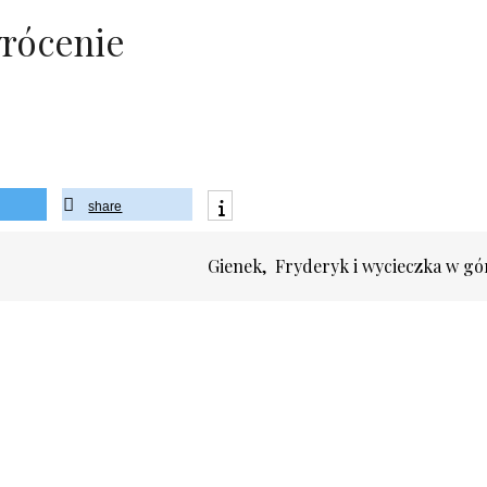
wrócenie
share
Gienek, Fryderyk i wycieczka w g