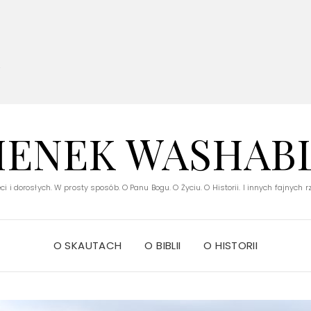
V
IENEK WASHAB
ci i dorosłych. W prosty sposób. O Panu Bogu. O Życiu. O Historii. I innych fajnych 
O SKAUTACH
O BIBLII
O HISTORII