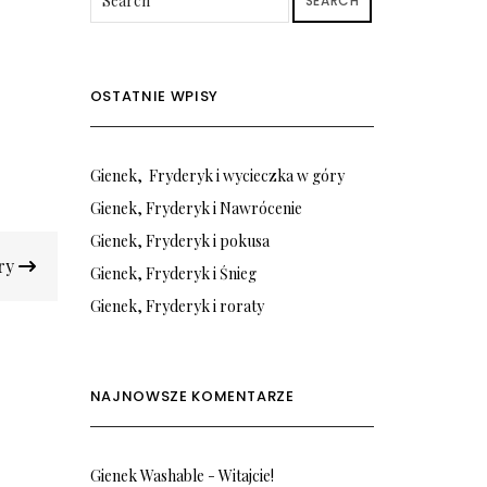
SEARCH
OSTATNIE WPISY
Gienek, Fryderyk i wycieczka w góry
Gienek, Fryderyk i Nawrócenie
Gienek, Fryderyk i pokusa
óry
Gienek, Fryderyk i Śnieg
Gienek, Fryderyk i roraty
NAJNOWSZE KOMENTARZE
Gienek Washable
-
Witajcie!