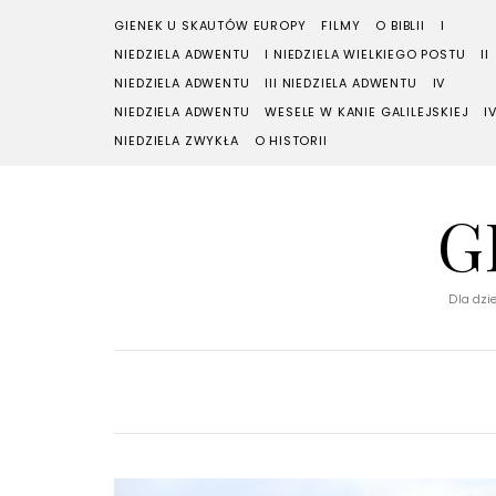
GIENEK U SKAUTÓW EUROPY
FILMY
O BIBLII
I
NIEDZIELA ADWENTU
I NIEDZIELA WIELKIEGO POSTU
II
NIEDZIELA ADWENTU
III NIEDZIELA ADWENTU
IV
NIEDZIELA ADWENTU
WESELE W KANIE GALILEJSKIEJ
I
NIEDZIELA ZWYKŁA
O HISTORII
G
Dla dzie