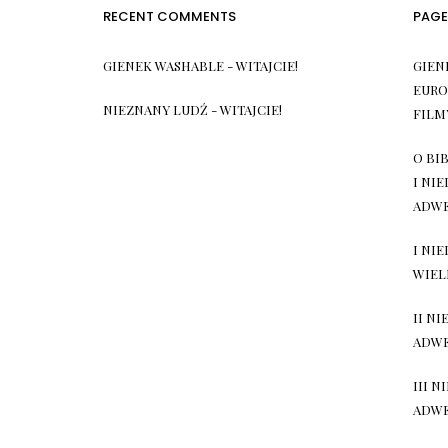
RECENT COMMENTS
PAGE
GIENEK WASHABLE
-
WITAJCIE!
GIEN
EURO
NIEZNANY LUDŹ
-
WITAJCIE!
FILM
O BIB
I NI
ADW
I NI
WIEL
II NI
ADW
III N
ADW