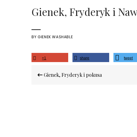
Gienek, Fryderyk i Na
BY
GIENEK WASHABLE
+1
share
tweet
Nawigacja
Gienek, Fryderyk i pokusa
wpisu