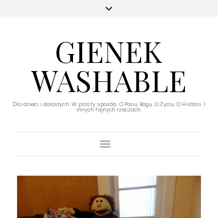
GIENEK
WASHABLE
Dla dzieci i dorosłych. W prosty sposób. O Panu Bogu. O Życiu. O Historii. I
innych fajnych rzeczach.
Toggle Navigation