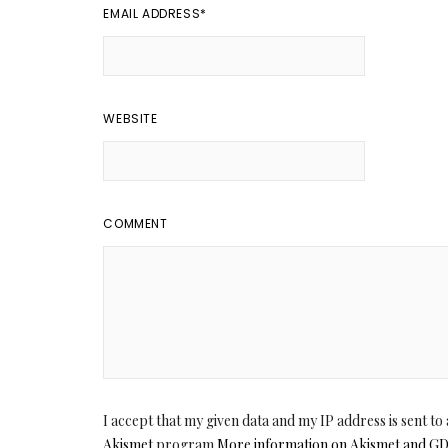
EMAIL ADDRESS
*
WEBSITE
COMMENT
I accept that my given data and my IP address is sent t
Akismet
program.
More information on Akismet and G