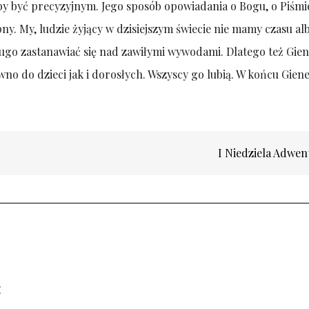
y być precyzyjnym. Jego sposób opowiadania o Bogu, o Piśmi
ępny. My, ludzie żyjący w dzisiejszym świecie nie mamy czasu al
długo zastanawiać się nad zawiłymi wywodami. Dlatego też Gie
no do dzieci jak i dorosłych. Wszyscy go lubią. W końcu Giene
I Niedziela Adwe
E