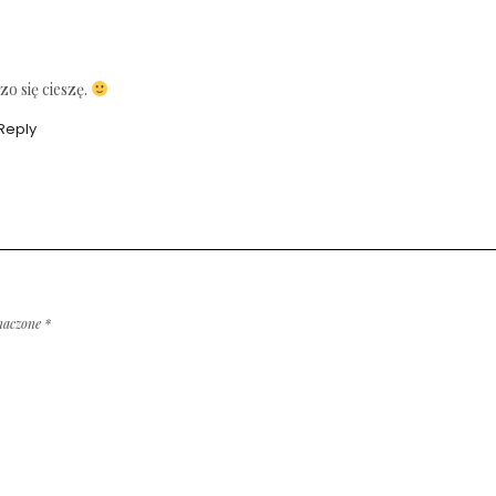
zo się cieszę.
Reply
naczone
*