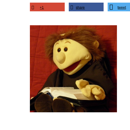
+1
share
tweet