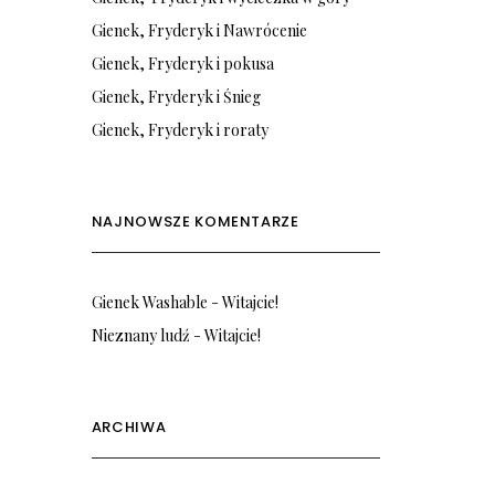
Gienek, Fryderyk i Nawrócenie
Gienek, Fryderyk i pokusa
Gienek, Fryderyk i Śnieg
Gienek, Fryderyk i roraty
NAJNOWSZE KOMENTARZE
Gienek Washable
-
Witajcie!
Nieznany ludź
-
Witajcie!
ARCHIWA