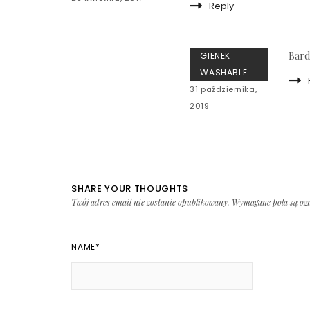
Reply
Bard
GIENEK
WASHABLE
31 października,
2019
SHARE YOUR THOUGHTS
Twój adres email nie zostanie opublikowany.
Wymagane pola są oz
NAME
*