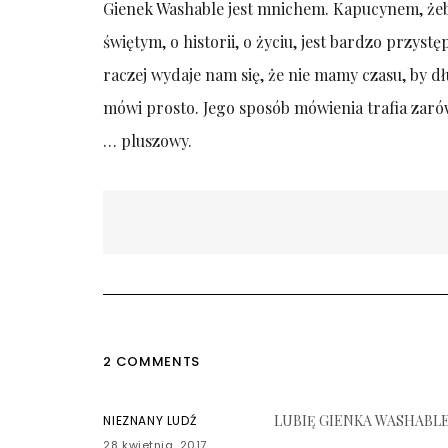
Gienek Washable jest mnichem. Kapucynem, żeb
świętym, o historii, o życiu, jest bardzo przyst
raczej wydaje nam się, że nie mamy czasu, by 
mówi prosto. Jego sposób mówienia trafia zarów
… pluszowy.
Nawigacja
wpisu
2 COMMENTS
LUBIĘ GIENKA WASHABL
NIEZNANY LUDŹ
28 kwietnia, 2017