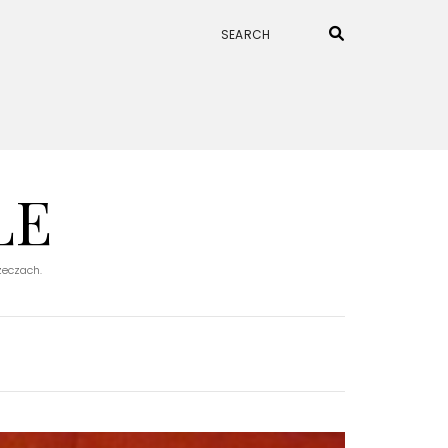
LE
rzeczach.