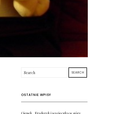
SEARCH
OSTATNIE WPISY
Gienek, Fryderyk i wycieczka w góry