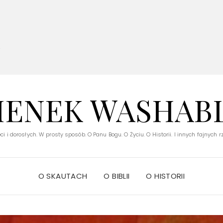
V
IENEK WASHAB
ci i dorosłych. W prosty sposób. O Panu Bogu. O Życiu. O Historii. I innych fajnych 
O SKAUTACH
O BIBLII
O HISTORII