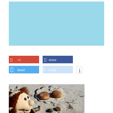
+1
share
tweet
share