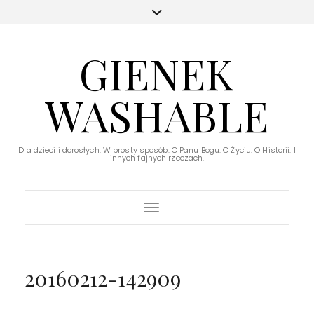
GIENEK
WASHABLE
Dla dzieci i dorosłych. W prosty sposób. O Panu Bogu. O Życiu. O Historii. I
innych fajnych rzeczach.
Toggle Navigation
20160212-142909