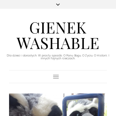
GIENEK
WASHABLE
Dla dzieci i dorosłych. W prosty sposób. O Panu Bogu. O Życiu. O Historii. I
innych fajnych rzeczach.
Toggle Navigation