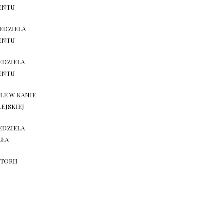
ENTU
IEDZIELA
ENTU
IEDZIELA
ENTU
LE W KANIE
LEJSKIEJ
IEDZIELA
KŁA
STORII