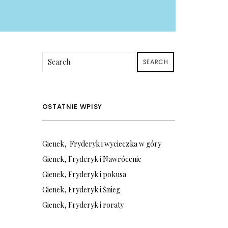
SEARCH
OSTATNIE WPISY
Gienek, Fryderyk i wycieczka w góry
Gienek, Fryderyk i Nawrócenie
Gienek, Fryderyk i pokusa
Gienek, Fryderyk i Śnieg
Gienek, Fryderyk i roraty