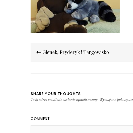
Nawigacja
Gienek, Fryderyk i Targowisko
wpisu
SHARE YOUR THOUGHTS
Twój adres email nie zostanie opublikowany.
Wymagane pola są oz
COMMENT