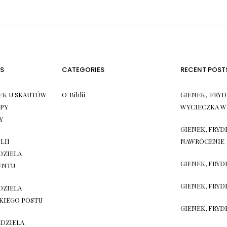
S
CATEGORIES
RECENT POST
EK U SKAUTÓW
O Biblii
GIENEK, FRYD
PY
WYCIECZKA W
Y
GIENEK, FRYD
LII
NAWRÓCENIE
EDZIELA
GIENEK, FRYD
ENTU
GIENEK, FRYDE
EDZIELA
KIEGO POSTU
GIENEK, FRYD
EDZIELA