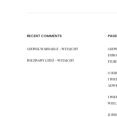
RECENT COMMENTS
PAGE
GIENEK WASHABLE
-
WITAJCIE!
GIEN
EURO
NIEZNANY LUDŹ
-
WITAJCIE!
FILM
O BIB
I NI
ADW
I NI
WIEL
II NI