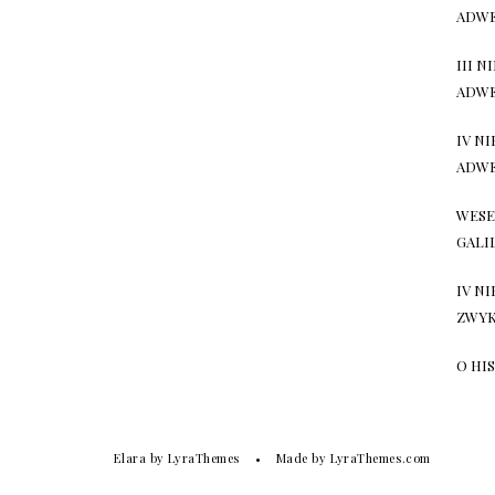
ADW
III N
ADW
IV N
ADW
WESE
GALI
IV N
ZWY
O HI
Elara
by LyraThemes
Made by
LyraThemes.com