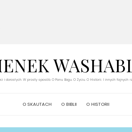
V
IENEK WASHAB
ci i dorosłych. W prosty sposób. O Panu Bogu. O Życiu. O Historii. I innych fajnych 
O SKAUTACH
O BIBLII
O HISTORII