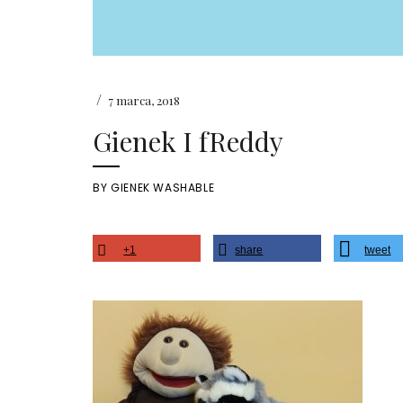
/
7 marca, 2018
Gienek I fReddy
BY
GIENEK WASHABLE
+1
share
tweet