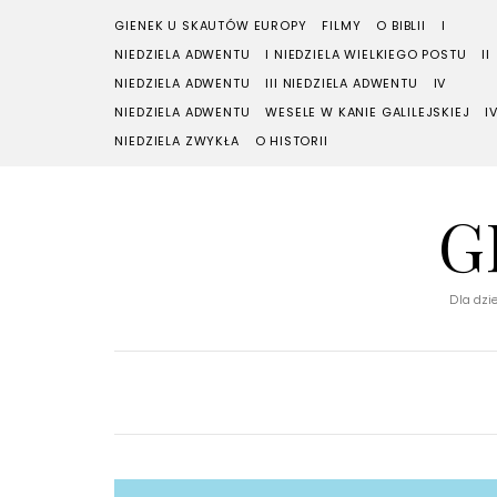
GIENEK U SKAUTÓW EUROPY
FILMY
O BIBLII
I
NIEDZIELA ADWENTU
I NIEDZIELA WIELKIEGO POSTU
II
NIEDZIELA ADWENTU
III NIEDZIELA ADWENTU
IV
NIEDZIELA ADWENTU
WESELE W KANIE GALILEJSKIEJ
I
NIEDZIELA ZWYKŁA
O HISTORII
G
Dla dzie