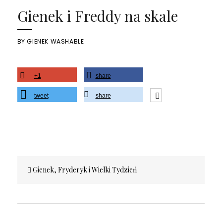
Gienek i Freddy na skale
BY
GIENEK WASHABLE
+1
share
tweet
share
Nawigacja
Gienek, Fryderyk i Wielki Tydzień
wpisu