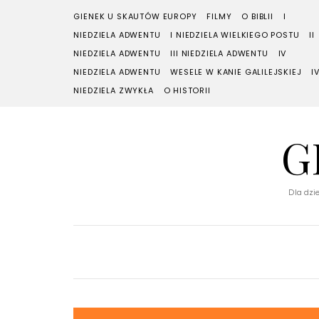
GIENEK U SKAUTÓW EUROPY
FILMY
O BIBLII
I
NIEDZIELA ADWENTU
I NIEDZIELA WIELKIEGO POSTU
II
NIEDZIELA ADWENTU
III NIEDZIELA ADWENTU
IV
NIEDZIELA ADWENTU
WESELE W KANIE GALILEJSKIEJ
I
NIEDZIELA ZWYKŁA
O HISTORII
G
Dla dzie