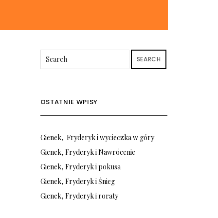
SEARCH
OSTATNIE WPISY
Gienek, Fryderyk i wycieczka w góry
Gienek, Fryderyk i Nawrócenie
Gienek, Fryderyk i pokusa
Gienek, Fryderyk i Śnieg
Gienek, Fryderyk i roraty