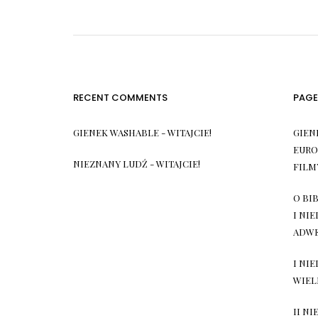
RECENT COMMENTS
PAGE
GIENEK WASHABLE
-
WITAJCIE!
GIEN
EURO
NIEZNANY LUDŹ
-
WITAJCIE!
FILM
O BIB
I NI
ADW
I NI
WIEL
II NI