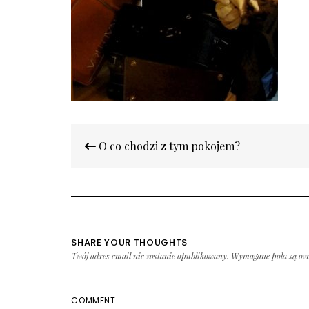
Nawigacja
O co chodzi z tym pokojem?
wpisu
SHARE YOUR THOUGHTS
Twój adres email nie zostanie opublikowany.
Wymagane pola są oz
COMMENT