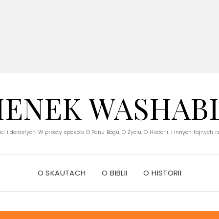
V
IENEK WASHAB
ci i dorosłych. W prosty sposób. O Panu Bogu. O Życiu. O Historii. I innych fajnych 
O SKAUTACH
O BIBLII
O HISTORII