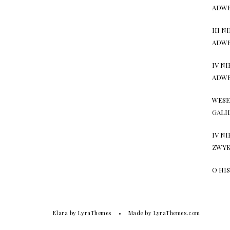
ADW
III N
ADW
IV N
ADW
WESE
GALI
IV N
ZWY
O HI
Elara
by LyraThemes
Made by
LyraThemes.com