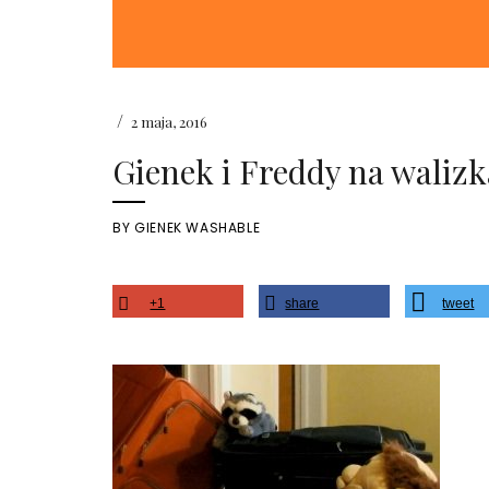
/
2 maja, 2016
Gienek i Freddy na waliz
BY
GIENEK WASHABLE
+1
share
tweet