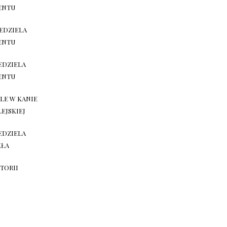
ENTU
IEDZIELA
ENTU
IEDZIELA
ENTU
LE W KANIE
LEJSKIEJ
IEDZIELA
KŁA
STORII