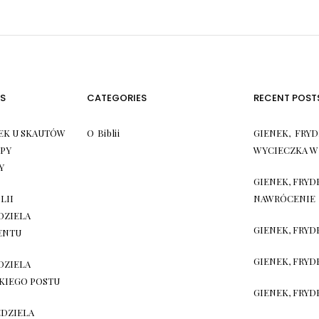
S
CATEGORIES
RECENT POST
EK U SKAUTÓW
O Biblii
GIENEK, FRYD
PY
WYCIECZKA W
Y
GIENEK, FRYD
LII
NAWRÓCENIE
EDZIELA
GIENEK, FRYD
ENTU
GIENEK, FRYDE
EDZIELA
KIEGO POSTU
GIENEK, FRYD
EDZIELA